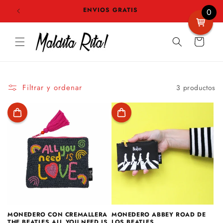
Ir
H*
ENVIOS GRATIS
SI 
directamente
0
al contenido
Carrito
Filtrar y ordenar
3 productos
MONEDERO CON CREMALLERA
MONEDERO ABBEY ROAD DE
THE BEATLES ALL YOU NEED IS
LOS BEATLES