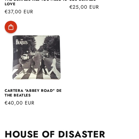
LOVE
Precio
€25,00 EUR
Precio
€37,00 EUR
habitual
habitual
CARTERA "ABBEY ROAD" DE
THE BEATLES
Precio
€40,00 EUR
habitual
C
HOUSE OF DISASTER