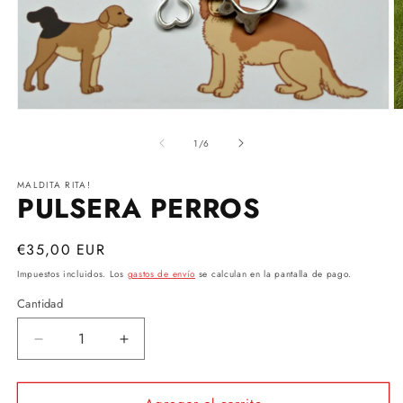
Abrir
Ab
elemento
e
multimedia
m
de
1
/
6
1
2
en
e
una
u
MALDITA RITA!
ventana
PULSERA PERROS
v
modal
m
Precio
€35,00 EUR
habitual
Impuestos incluidos. Los
gastos de envío
se calculan en la pantalla de pago.
Cantidad
Cantidad
Reducir
Aumentar
cantidad
cantidad
para
para